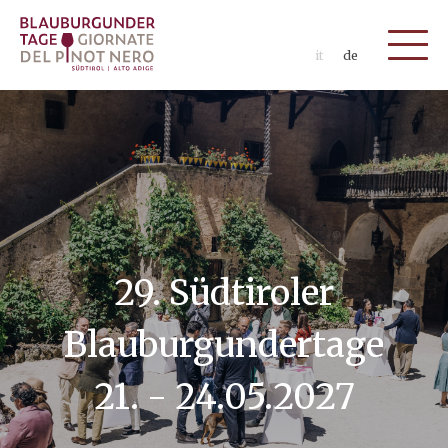
it
de
29. Südtiroler
Blauburgundertage
21. - 24.05.2027