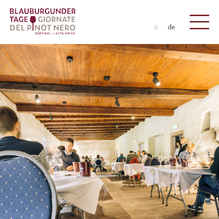
it
de