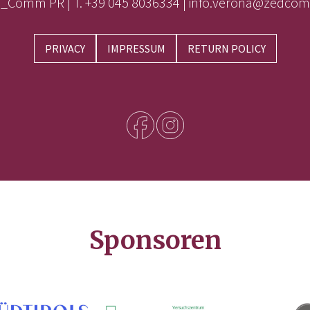
_Comm PR | T. +39 045 8036334 | info.verona@zedcom
PRIVACY
IMPRESSUM
RETURN POLICY
Sponsoren