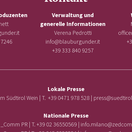
oduzenten
Verwaltung und
nett
generelle Informationen
under.it
Verena Pedrotti
offic
 7246
info@blauburgunder.it
+3
+39 333 840 9257
Lokale Presse
m Südtirol Wein | T. +39 0471 978 528 | press@suedtir
Nationale Presse
_Comm PR | T. +39 02 36550569 | info.milano@zedcom