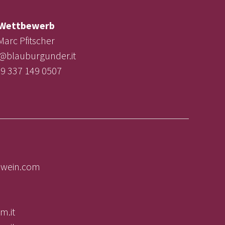
Wettbewerb
Marc Pfitscher
e@blauburgunder.it
9 337 149 0507
olwein.com
m.it