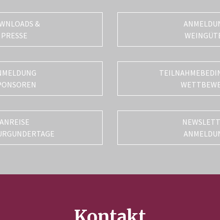
WNLOADS &
ANMELDU
PRESSE
WEINGÜT
NMELDUNG
TEILNAHMEBEDI
PONSOREN
WETTBEW
ANREISE
NEWSLET
URGUNDERTAGE
ANMELDU
Kontakt