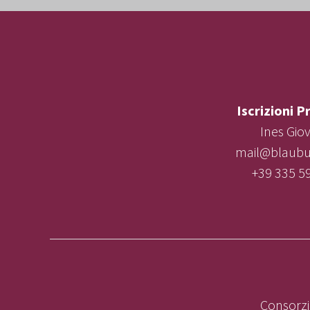
Iscrizioni P
Ines Gio
mail@blaubur
+39 335 5
Consorzi