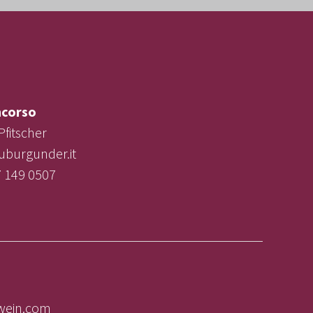
corso
Pfitscher
uburgunder.it
7 149 0507
lwein.com