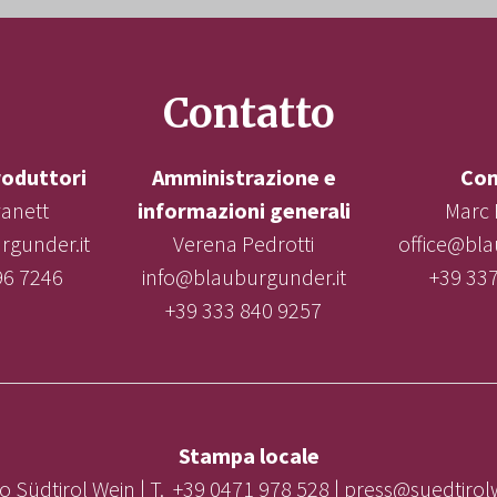
Contatto
roduttori
Amministrazione e
Con
vanett
informazioni generali
Marc 
gunder.it
Verena Pedrotti
office@bla
96 7246
info@blauburgunder.it
+39 33
+39 333 840 9257
Stampa locale
o Südtirol Wein | T. +39 0471 978 528 | press@suedtiro