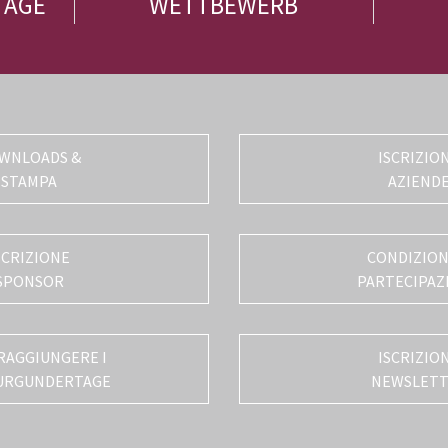
TAGE
WETTBEWERB
WNLOADS &
ISCRIZIO
STAMPA
AZIEND
SCRIZIONE
CONDIZIONI
SPONSOR
PARTECIPAZ
RAGGIUNGERE I
ISCRIZIO
URGUNDERTAGE
NEWSLET