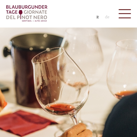
it
de