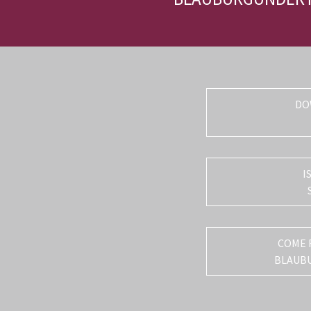
DO
I
COME 
BLAUB