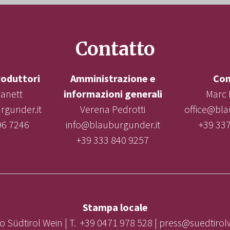
Contatto
roduttori
Amministrazione e
Con
vanett
informazioni generali
Marc 
gunder.it
Verena Pedrotti
office@bla
96 7246
info@blauburgunder.it
+39 33
+39 333 840 9257
Stampa locale
o Südtirol Wein | T. +39 0471 978 528 | press@suedtiro