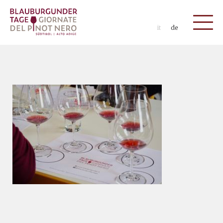
it
de