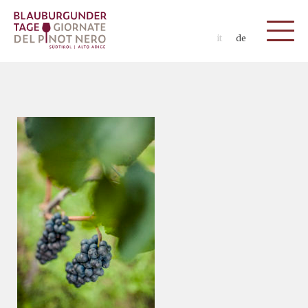
it
de