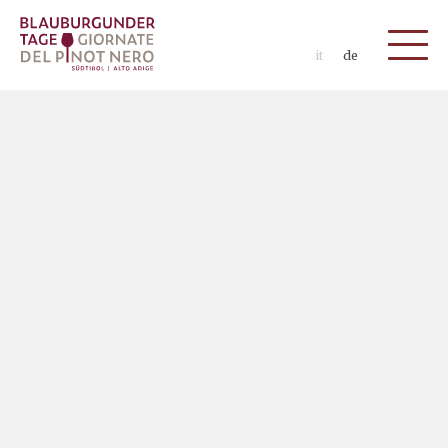
it
de