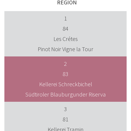
REGION
1
84
Les Crétes
Pinot Noir Vigne la Tour
2
83
Kellerei Schreckbichel
Südtiroler Blauburgunder Riserva
3
81
Kellerei Tramin