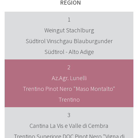
REGION
1
Weingut Stachlburg
Südtirol Vinschgau Blauburgunder
Südtirol - Alto Adige
2
Az.Agr. Lunelli
Trentino Pinot Nero "Maso Montalto"
Trentino
3
Cantina La Vis e Valle di Cembra
Trentino Superiore DOC Pinot Nero "Vigna di