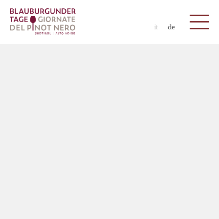
it
de