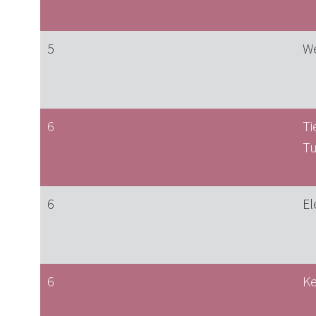
5
We
6
Ti
T
6
El
6
Ke