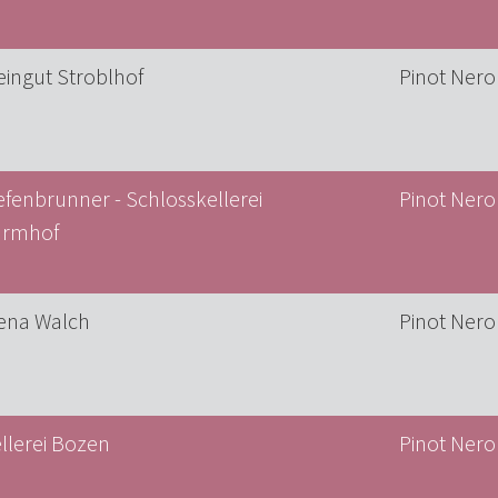
ingut Stroblhof
Pinot Nero
efenbrunner - Schlosskellerei
Pinot Nero 
urmhof
ena Walch
Pinot Nero
llerei Bozen
Pinot Nero