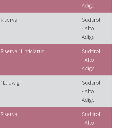
Adige
 Riserva
Südtirol
- Alto
Adige
Riserva "Linticlarus"
Südtirol
- Alto
Adige
 "Ludwig"
Südtirol
- Alto
Adige
 Riserva
Südtirol
- Alto