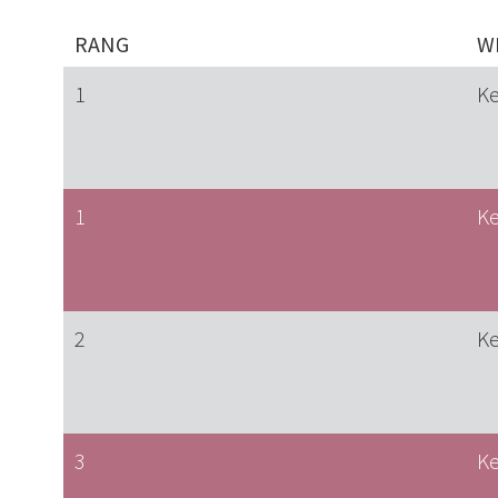
RANG
W
1
Ke
1
Ke
2
Ke
3
Ke