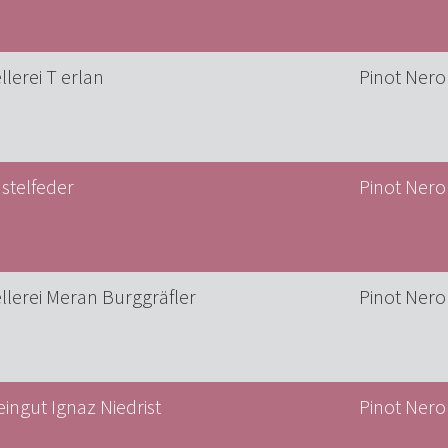
llerei T erlan
Pinot Nero
stelfeder
Pinot Ner
llerei Meran Burggräfler
Pinot Nero
ingut Ignaz Niedrist
Pinot Nero