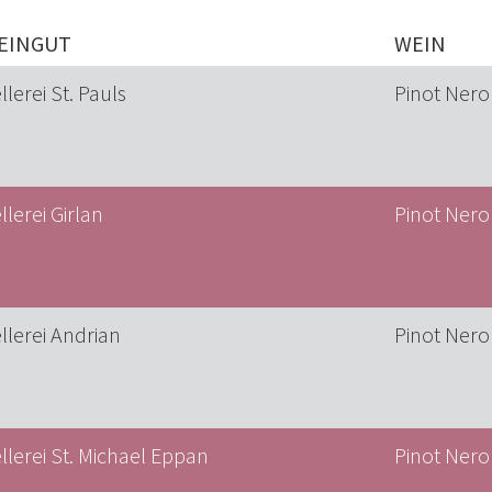
EINGUT
WEIN
llerei St. Pauls
Pinot Nero
llerei Girlan
Pinot Nero
llerei Andrian
Pinot Nero
llerei St. Michael Eppan
Pinot Nero