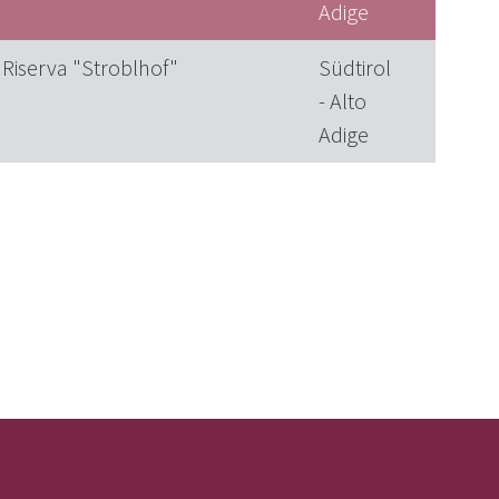
Adige
 Riserva "Stroblhof"
Südtirol
- Alto
Adige