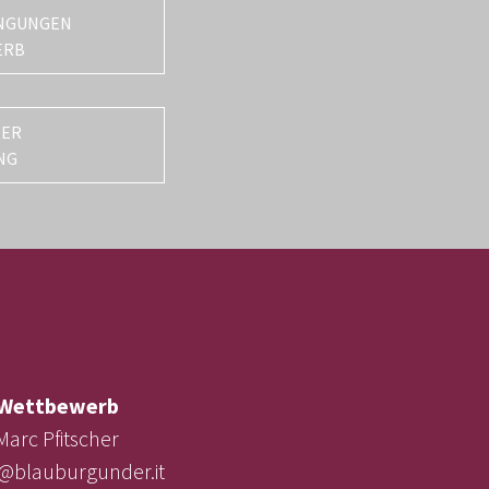
NGUNGEN
ERB
TER
NG
Wettbewerb
Marc Pfitscher
e@blauburgunder.it