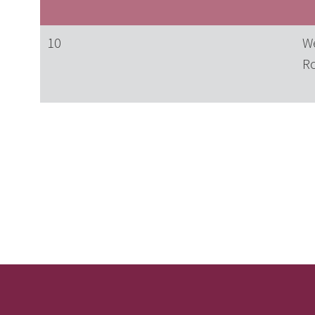
10
We
R