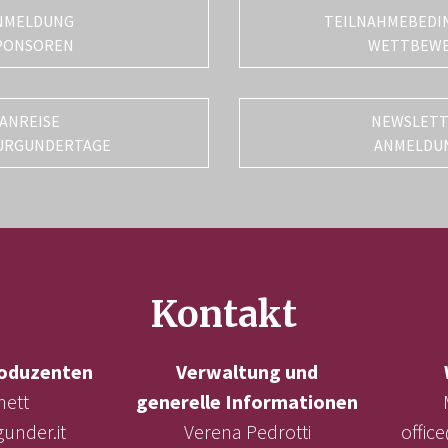
NMELDUNG
TEILNAHMEBEDI
PONSOREN
WETTBEW
ANREISE
NEWSLET
URGUNDERTAGE
ANMELDU
Kontakt
oduzenten
Verwaltung und
nett
generelle Informationen
under.it
Verena Pedrotti
offic