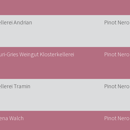
llerei Andrian
Pinot Nero
ri-Gries Weingut Klosterkellerei
Pinot Nero 
llerei Tramin
Pinot Nero
lena Walch
Pinot Nero