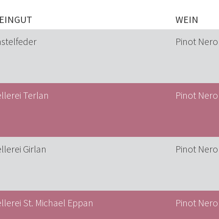
EINGUT
WEIN
stelfeder
Pinot Ner
llerei Terlan
Pinot Nero
llerei Girlan
Pinot Nero
llerei St. Michael Eppan
Pinot Nero