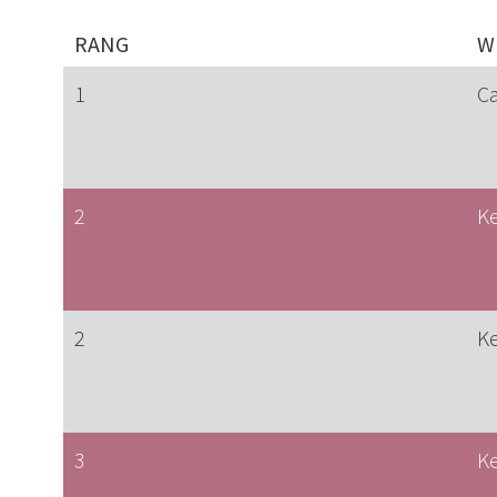
RANG
W
1
Ca
2
Ke
2
Ke
3
Ke