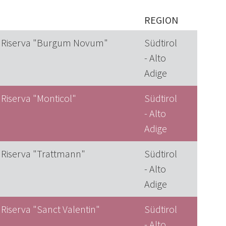
REGION
o Riserva "Burgum Novum"
Südtirol
- Alto
Adige
 Riserva "Monticol"
Südtirol
- Alto
Adige
 Riserva "Trattmann"
Südtirol
- Alto
Adige
 Riserva "Sanct Valentin"
Südtirol
- Alto