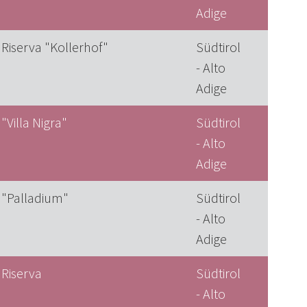
Adige
 Riserva "Kollerhof"
Südtirol
- Alto
Adige
"Villa Nigra"
Südtirol
- Alto
Adige
 "Palladium"
Südtirol
- Alto
Adige
 Riserva
Südtirol
- Alto