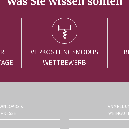
Was Sie wissen sollten
ER
VERKOSTUNGSMODUS
B
TAGE
WETTBEWERB
WNLOADS &
ANMELDU
PRESSE
WEINGÜT