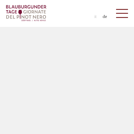
it
de