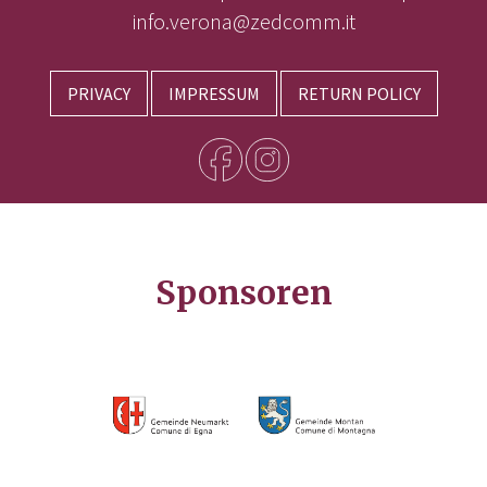
info.verona@zedcomm.it
PRIVACY
IMPRESSUM
RETURN POLICY
Sponsoren