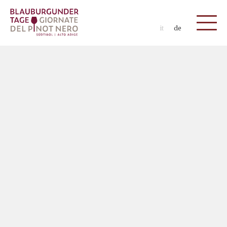
it
de