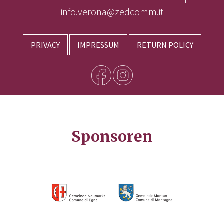
info.verona@zedcomm.it
PRIVACY
IMPRESSUM
RETURN POLICY
Sponsoren