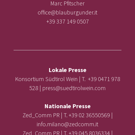
Marc Pfitscher
office@blauburgunder.it
+39 337 149 0507
Lokale Presse
Konsortium Südtirol Wein | T. +39 0471 978
528 | press@suedtirolwein.com
Nationale Presse
Zed_Comm PR | T. +39 02 36550569 |
info.milano@zedcomm.it
Zed_Comm PR | T. +39 045 8036334 |