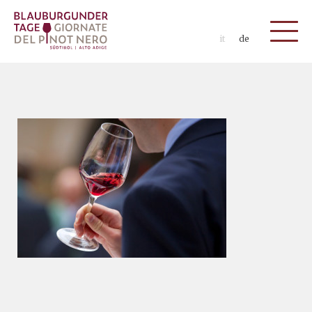
it
de