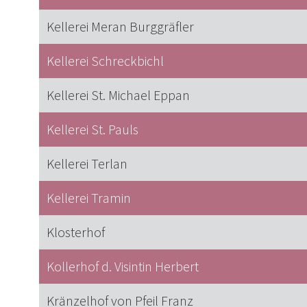
Kellerei Meran Burggräfler
Kellerei Schreckbichl
Kellerei St. Michael Eppan
Kellerei St. Pauls
Kellerei Terlan
Kellerei Tramin
Klosterhof
Kollerhof d. Visintin Herbert
Kränzelhof von Pfeil Franz