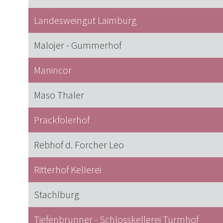
Landesweingut Laimburg
Malojer - Gummerhof
Manincor
Maso Thaler
Prackfolerhof
Rebhof d. Forcher Leo
Ritterhof Kellerei
Stachlburg
Tiefenbrunner - Schlosskellerei Turmhof