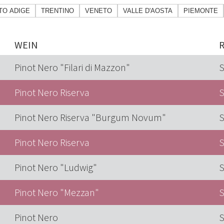
LTO ADIGE
TRENTINO
VENETO
VALLE D'AOSTA
PIEMONTE
WEIN
Pinot Nero "Filari di Mazzon"
S
Pinot Nero Riserva
S
Pinot Nero Riserva "Burgum Novum"
S
Pinot Nero Riserva
S
Pinot Nero "Ludwig"
S
Pinot Nero "Mezzan"
S
Pinot Nero
S