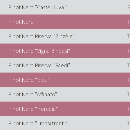
Pinot Nero "Castel Juval"
S
Pinot Nero
T
Pinot Nero Riserva "Zinzèle"
T
Pinot Nero "Vigna Bindesi"
T
Pinot Nero Riserva "Faedi"
T
Pinot Nero "Élesi"
T
Pinot Nero "Affinato"
T
Pinot Nero "Heredia"
T
Pinot Nero "I masi trentini"
T