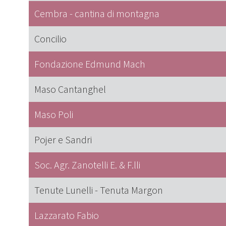
Cembra - cantina di montagna
Concilio
Fondazione Edmund Mach
Maso Cantanghel
Maso Poli
Pojer e Sandri
Soc. Agr. Zanotelli E. & F.lli
Tenute Lunelli - Tenuta Margon
Lazzarato Fabio