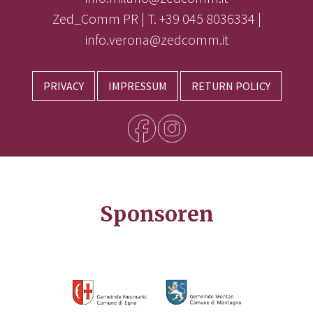
Zed_Comm PR | T. +39 045 8036334 |
info.verona@zedcomm.it
PRIVACY
IMPRESSUM
RETURN POLICY
Sponsoren