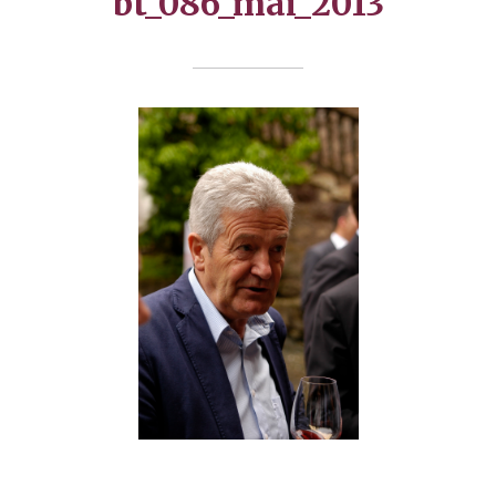
bt_086_mai_2013