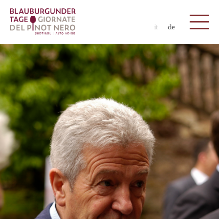
it
de