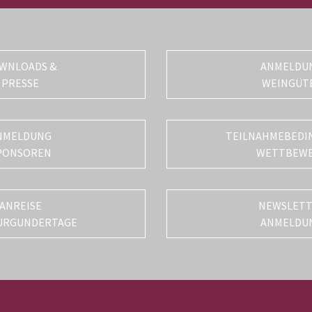
WNLOADS &
ANMELDU
PRESSE
WEINGÜT
NMELDUNG
TEILNAHMEBEDI
PONSOREN
WETTBEW
ANREISE
NEWSLET
URGUNDERTAGE
ANMELDU