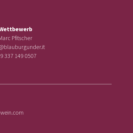
Wettbewerb
Marc Pfitscher
e@blauburgunder.it
9 337 149 0507
olwein.com