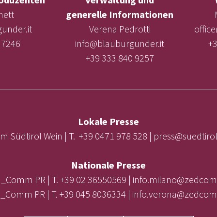
nett
generelle Informationen
under.it
Verena Pedrotti
offic
 7246
info@blauburgunder.it
+3
+39 333 840 9257
Lokale Presse
m Südtirol Wein | T. +39 0471 978 528 | press@suedtir
Nationale Presse
_Comm PR | T. +39 02 36550569 | info.milano@zedcom
_Comm PR | T. +39 045 8036334 | info.verona@zedcom