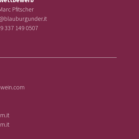
Marc Pfitscher
e@blauburgunder.it
9 337 149 0507
olwein.com
m.it
m.it