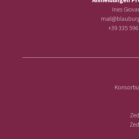
Ines Giova
mail@blauburg
+39 335 596
Konsortiu
Zed
Zed