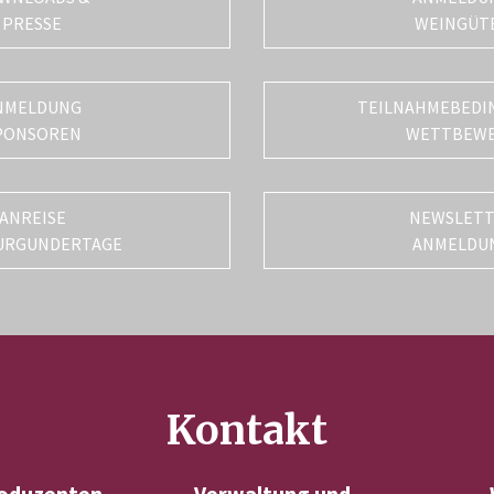
PRESSE
WEINGÜT
NMELDUNG
TEILNAHMEBEDI
PONSOREN
WETTBEW
ANREISE
NEWSLET
URGUNDERTAGE
ANMELDU
Kontakt
oduzenten
Verwaltung und