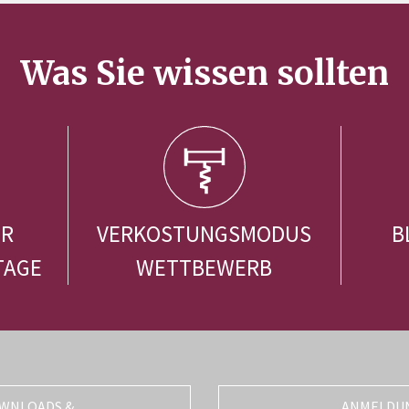
Was Sie wissen sollten
ER
VERKOSTUNGSMODUS
B
TAGE
WETTBEWERB
WNLOADS &
ANMELDU