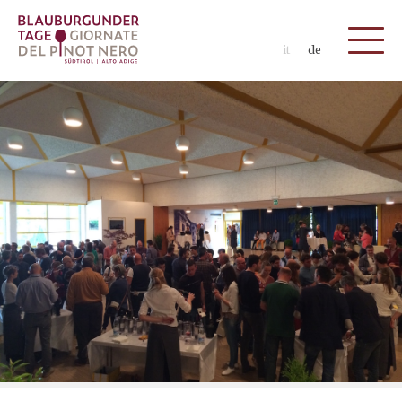
it
de