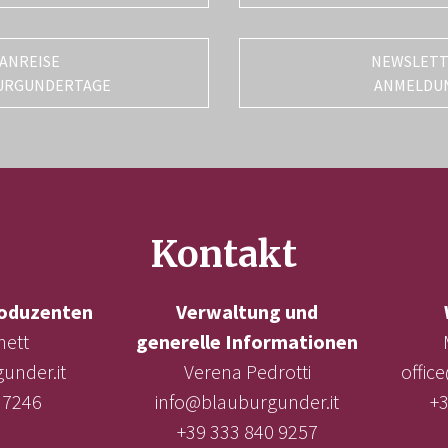
ANREISE
NEWSLET
URGUNDERTAGE
ANMELDU
Kontakt
oduzenten
Verwaltung und
nett
generelle Informationen
under.it
Verena Pedrotti
offic
 7246
info@blauburgunder.it
+3
+39 333 840 9257