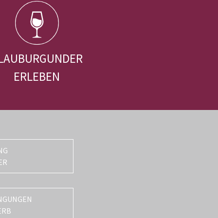
LAUBURGUNDER
ERLEBEN
NG
ER
NGUNGEN
ERB