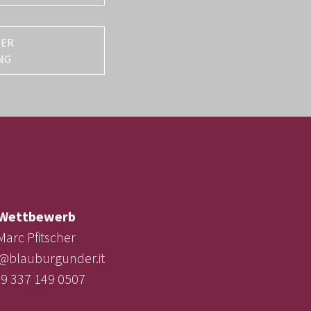
TER
NG
Wettbewerb
Marc Pfitscher
e@blauburgunder.it
9 337 149 0507