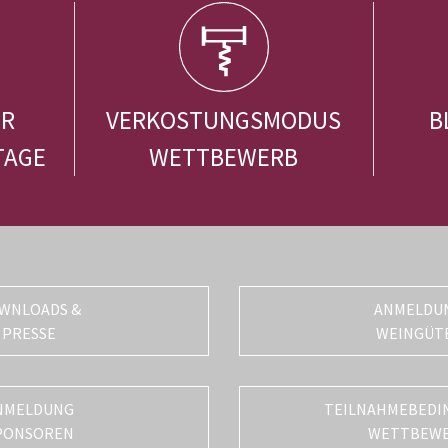
ER
VERKOSTUNGSMODUS
B
TAGE
WETTBEWERB
WNLOADS &
ANMELDU
PRESSE
WEINGÜT
NMELDUNG
TEILNAHMEBEDI
PONSOREN
WETTBEW