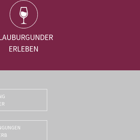
LAUBURGUNDER
ERLEBEN
NG
ER
NGUNGEN
ERB