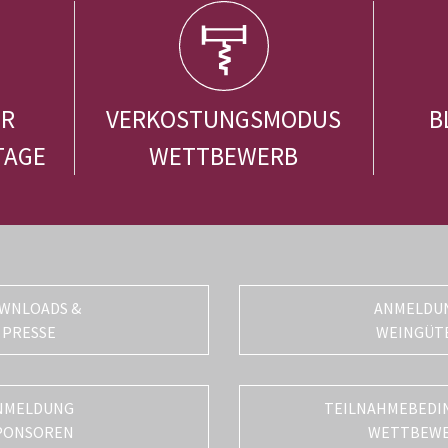
ER
VERKOSTUNGSMODUS
B
TAGE
WETTBEWERB
WNLOADS &
ANMELDU
PRESSE
WEINGÜT
NMELDUNG
TEILNAHMEBEDI
PONSOREN
WETTBEW