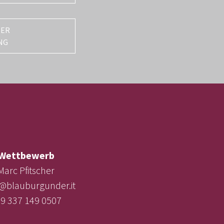
TER
NG
Wettbewerb
Marc Pfitscher
e@blauburgunder.it
9 337 149 0507