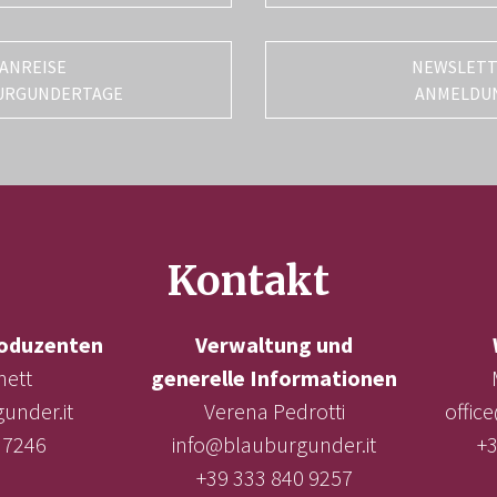
ANREISE
NEWSLET
URGUNDERTAGE
ANMELDU
Kontakt
oduzenten
Verwaltung und
nett
generelle Informationen
under.it
Verena Pedrotti
offic
 7246
info@blauburgunder.it
+3
+39 333 840 9257