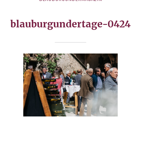
blauburgundertage-0424