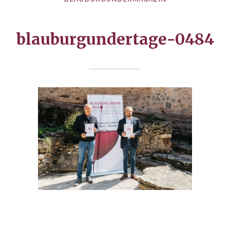
blauburgundertage-0484