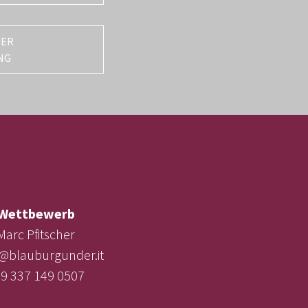
TER
NG
Wettbewerb
Marc Pfitscher
e@blauburgunder.it
9 337 149 0507