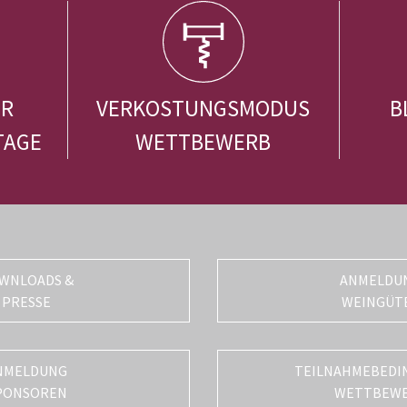
ER
VERKOSTUNGSMODUS
B
TAGE
WETTBEWERB
WNLOADS &
ANMELDU
PRESSE
WEINGÜT
NMELDUNG
TEILNAHMEBEDI
PONSOREN
WETTBEW