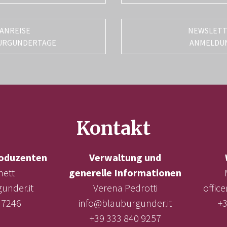
ANREISE
NEWSLET
URGUNDERTAGE
ANMELDU
Kontakt
oduzenten
Verwaltung und
nett
generelle Informationen
under.it
Verena Pedrotti
offic
 7246
info@blauburgunder.it
+3
+39 333 840 9257