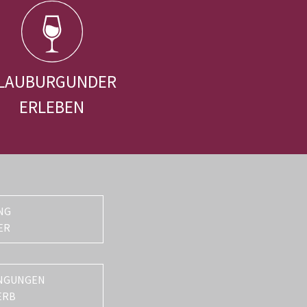
LAUBURGUNDER
ERLEBEN
NG
ER
NGUNGEN
ERB