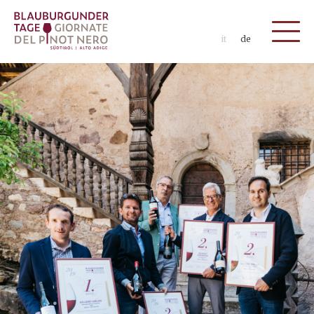
it
de