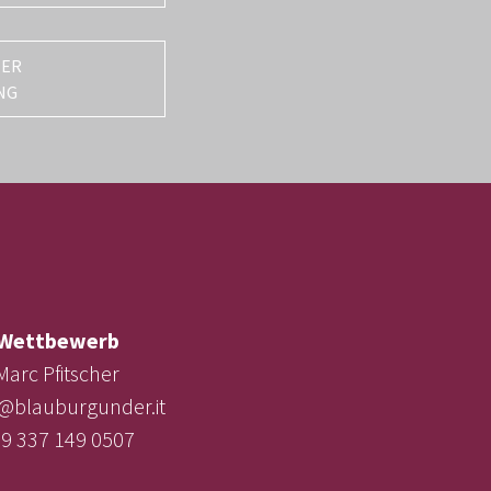
TER
NG
Wettbewerb
Marc Pfitscher
e@blauburgunder.it
9 337 149 0507