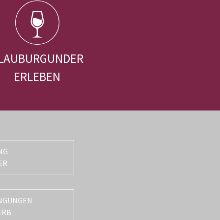
LAUBURGUNDER
ERLEBEN
NG
ER
NGUNGEN
ERB