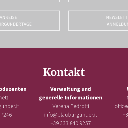
ANREISE
NEWSLET
URGUNDERTAGE
ANMELDU
Kontakt
oduzenten
Verwaltung und
nett
generelle Informationen
under.it
Verena Pedrotti
offic
 7246
info@blauburgunder.it
+3
+39 333 840 9257