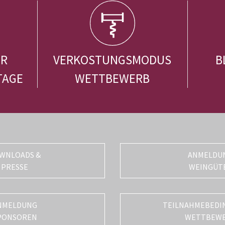
ER
VERKOSTUNGSMODUS
B
TAGE
WETTBEWERB
WNLOADS &
ANMELDU
PRESSE
WEINGÜT
NMELDUNG
TEILNAHMEBEDI
PONSOREN
WETTBEW