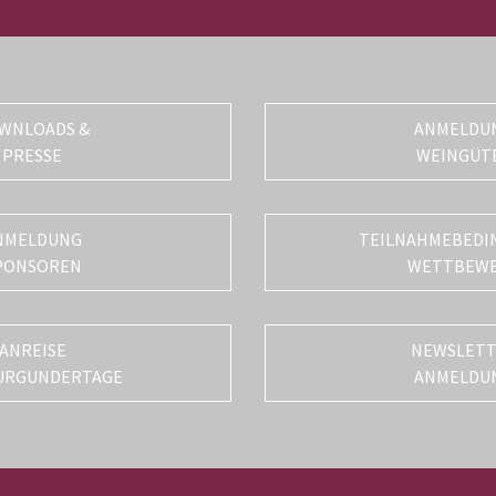
WNLOADS &
ANMELDU
PRESSE
WEINGÜT
NMELDUNG
TEILNAHMEBEDI
PONSOREN
WETTBEW
ANREISE
NEWSLET
URGUNDERTAGE
ANMELDU