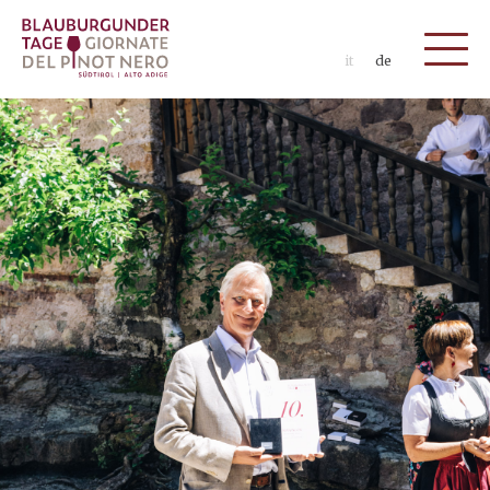
it
de