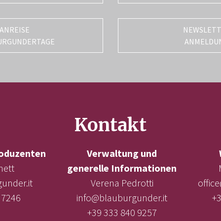
ANREISE
NEWSLET
URGUNDERTAGE
ANMELDU
Kontakt
oduzenten
Verwaltung und
nett
generelle Informationen
under.it
Verena Pedrotti
offic
 7246
info@blauburgunder.it
+3
+39 333 840 9257