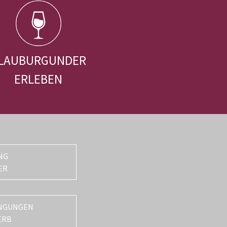
LAUBURGUNDER
ERLEBEN
NG
ER
NGUNGEN
ERB