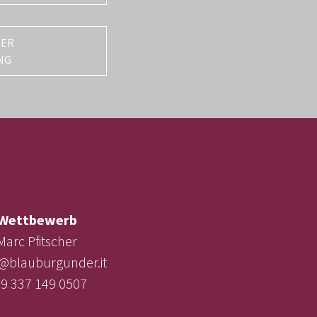
TER
NG
Wettbewerb
Marc Pfitscher
e@blauburgunder.it
9 337 149 0507