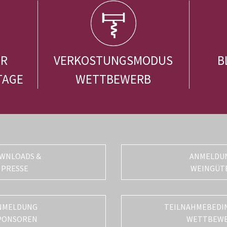
ER
VERKOSTUNGSMODUS
B
TAGE
WETTBEWERB
WNLOADS &
ANMELDU
PRESSE
WEINGÜT
NMELDUNG
TEILNAHMEBEDI
PONSOREN
WETTBEW