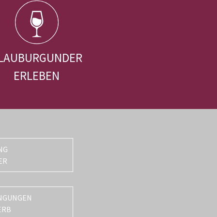
LAUBURGUNDER
ERLEBEN
NG
ER
NGUNGEN
ERB