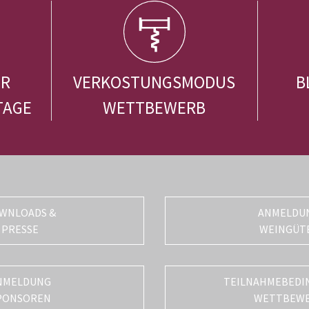
ER
VERKOSTUNGSMODUS
B
TAGE
WETTBEWERB
WNLOADS &
ANMELDU
PRESSE
WEINGÜT
NMELDUNG
TEILNAHMEBEDI
PONSOREN
WETTBEW