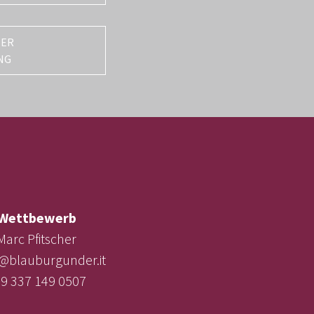
TER
NG
Wettbewerb
Marc Pfitscher
e@blauburgunder.it
9 337 149 0507