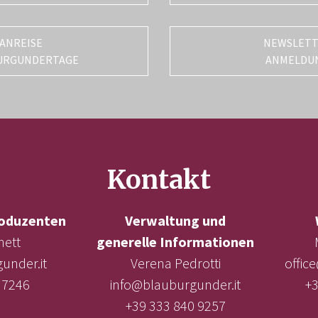
ANREISE
NEWSLET
URGUNDERTAGE
ANMELDU
Kontakt
oduzenten
Verwaltung und
nett
generelle Informationen
under.it
Verena Pedrotti
offic
 7246
info@blauburgunder.it
+3
+39 333 840 9257