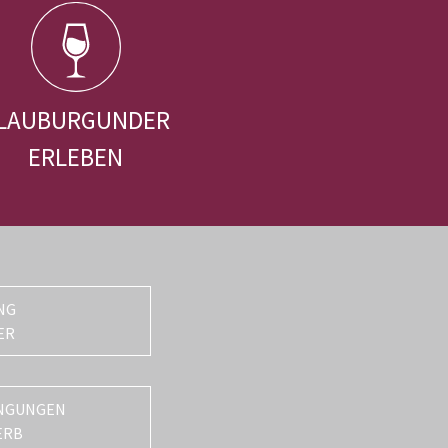
LAUBURGUNDER
ERLEBEN
NG
ER
NGUNGEN
ERB