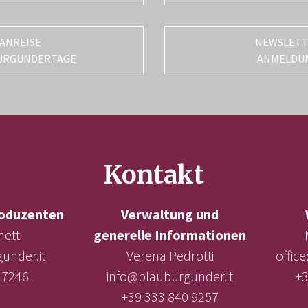
ANREISE
NEWSLET
URGUNDERTAGE
ANMELDU
Kontakt
oduzenten
Verwaltung und
nett
generelle Informationen
under.it
Verena Pedrotti
offic
 7246
info@blauburgunder.it
+3
+39 333 840 9257