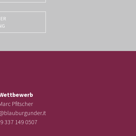
TER
NG
Wettbewerb
Marc Pfitscher
e@blauburgunder.it
9 337 149 0507