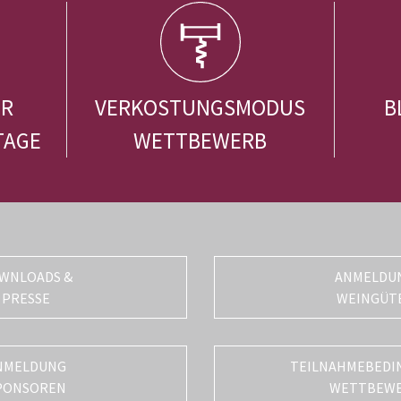
ER
VERKOSTUNGSMODUS
B
TAGE
WETTBEWERB
WNLOADS &
ANMELDU
PRESSE
WEINGÜT
NMELDUNG
TEILNAHMEBEDI
PONSOREN
WETTBEW