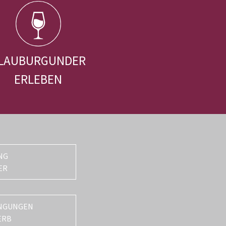
LAUBURGUNDER
ERLEBEN
NG
ER
NGUNGEN
ERB