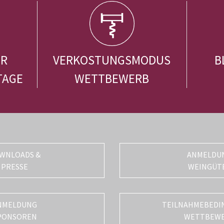
ER
VERKOSTUNGSMODUS
B
TAGE
WETTBEWERB
WNLOADS &
ANMELDU
PRESSE
WEINGÜT
NMELDUNG
TEILNAHMEBEDI
PONSOREN
WETTBEW