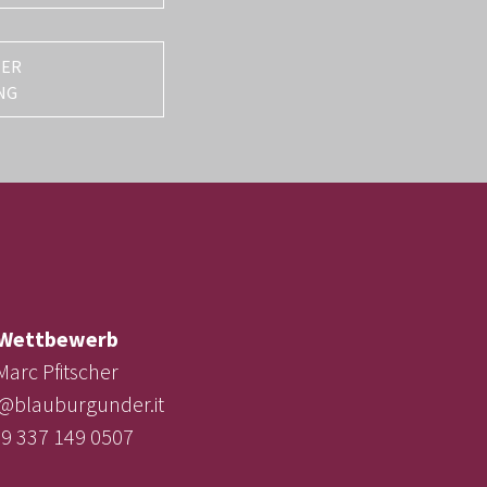
TER
NG
Wettbewerb
Marc Pfitscher
e@blauburgunder.it
9 337 149 0507