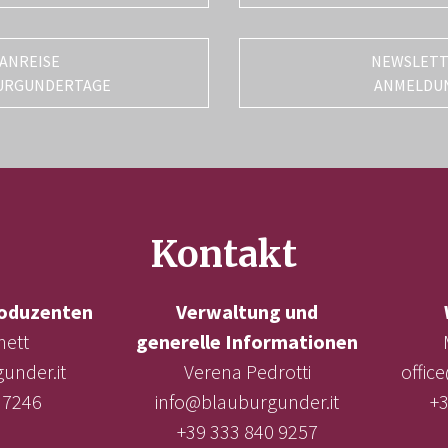
ANREISE
NEWSLET
URGUNDERTAGE
ANMELDU
Kontakt
oduzenten
Verwaltung und
nett
generelle Informationen
under.it
Verena Pedrotti
offic
 7246
info@blauburgunder.it
+3
+39 333 840 9257