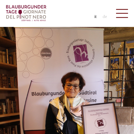
it
de