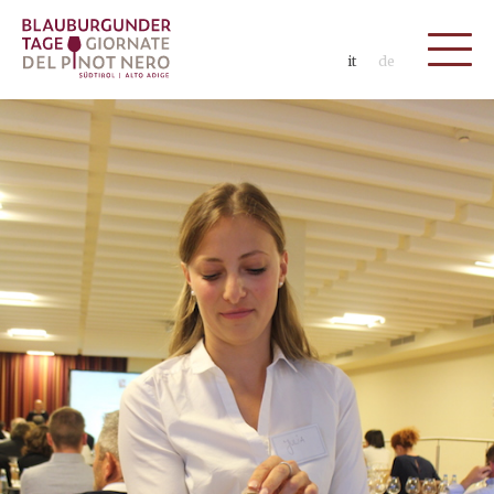
it
de