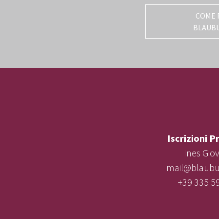
COME 
BLAUB
Iscrizioni P
Ines Gio
mail@blaubur
+39 335 5