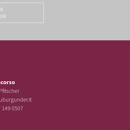
NE
TER
corso
Pfitscher
uburgunder.it
7 149 0507