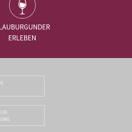
LAUBURGUNDER
ERLEBEN
NE
E
 DI
IONE