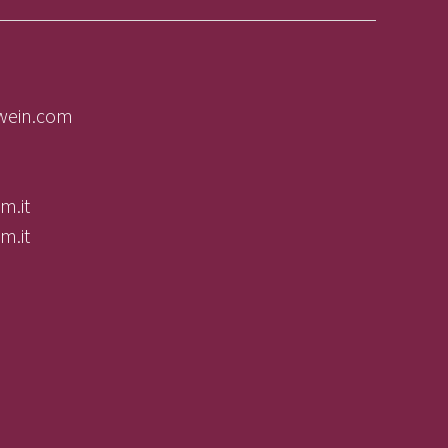
lwein.com
m.it
m.it