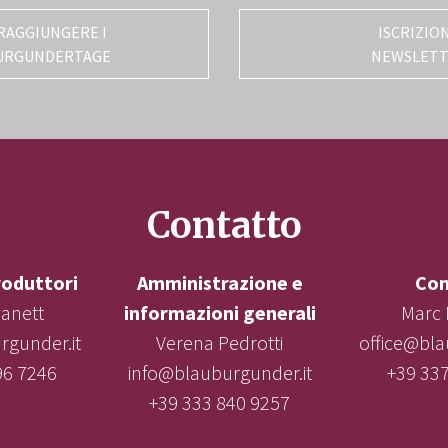
RAGGIUNGERE I
ISCRIZIO
URGUNDERTAGE
NEWSLET
Contatto
roduttori
Amministrazione e
Con
vanett
informazioni generali
Marc 
gunder.it
Verena Pedrotti
office@bla
96 7246
info@blauburgunder.it
+39 33
+39 333 840 9257