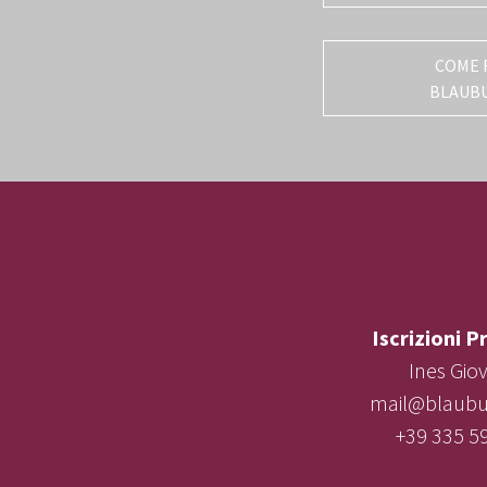
COME 
BLAUB
Iscrizioni P
Ines Gio
mail@blaubur
+39 335 5