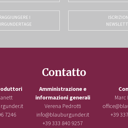
RAGGIUNGERE I
ISCRIZIO
URGUNDERTAGE
NEWSLET
Contatto
roduttori
Amministrazione e
Con
vanett
informazioni generali
Marc 
gunder.it
Verena Pedrotti
office@bla
96 7246
info@blauburgunder.it
+39 33
+39 333 840 9257