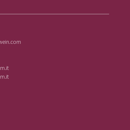
lwein.com
m.it
m.it