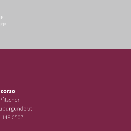
NE
TER
corso
Pfitscher
uburgunder.it
7 149 0507