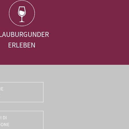
LAUBURGUNDER
ERLEBEN
NE
E
 DI
IONE