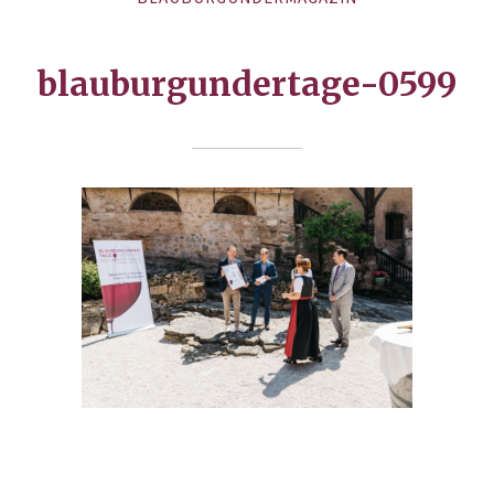
blauburgundertage-0599