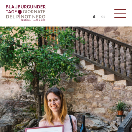
it
de