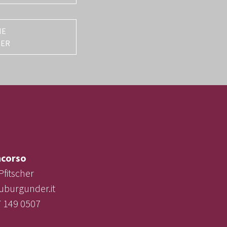
NE
TER
corso
Pfitscher
uburgunder.it
7 149 0507