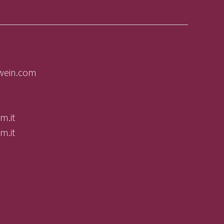
lwein.com
m.it
m.it