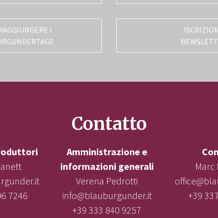
RAGGIUNGERE I
ISCRIZIO
URGUNDERTAGE
NEWSLET
Contatto
roduttori
Amministrazione e
Con
vanett
informazioni generali
Marc 
gunder.it
Verena Pedrotti
office@bla
96 7246
info@blauburgunder.it
+39 33
+39 333 840 9257