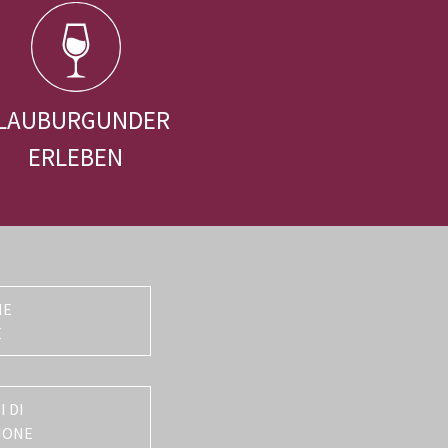
LAUBURGUNDER
ERLEBEN
NE
E
 DI
IONE