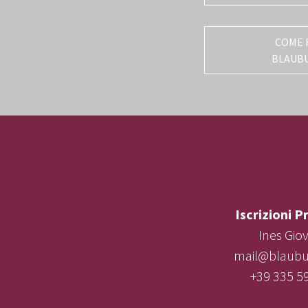
COME 
BLAUB
Iscrizioni P
Ines Gio
mail@blaubur
+39 335 5