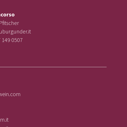
corso
Pfitscher
uburgunder.it
7 149 0507
lwein.com
m.it