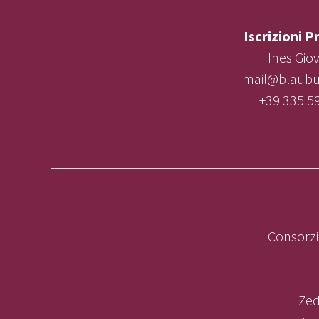
Iscrizioni P
Ines Gio
mail@blaubur
+39 335 5
Consorzi
Zed