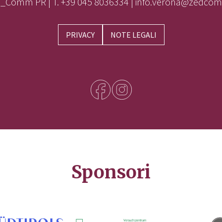
_Comm PR | T. +39 045 8036334 | info.verona@zedcom
PRIVACY
NOTE LEGALI
Sponsori