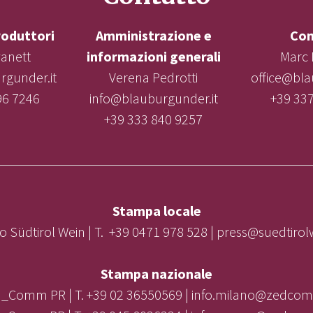
roduttori
Amministrazione e
Con
vanett
informazioni generali
Marc 
gunder.it
Verena Pedrotti
office@bla
96 7246
info@blauburgunder.it
+39 33
+39 333 840 9257
Stampa locale
o Südtirol Wein | T. +39 0471 978 528 | press@suedtiro
Stampa nazionale
_Comm PR | T. +39 02 36550569 | info.milano@zedcom