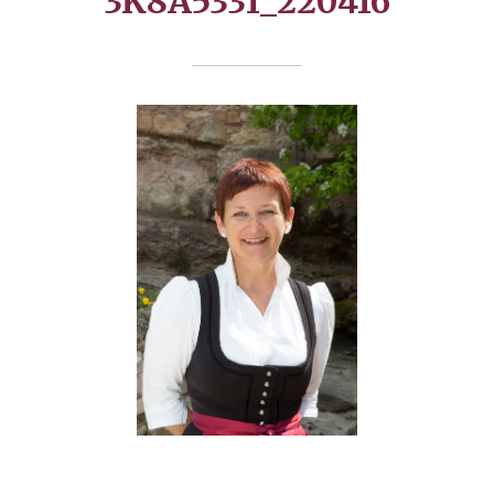
3K8A5331_220416