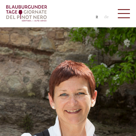
it
de