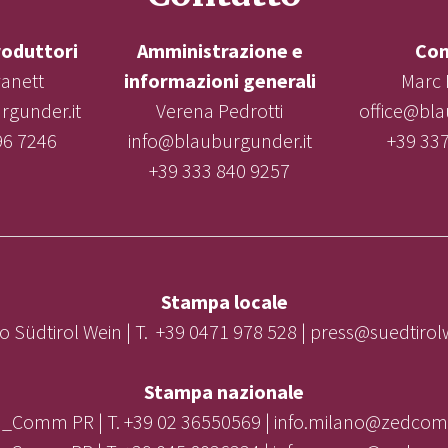
roduttori
Amministrazione e
Con
vanett
informazioni generali
Marc 
gunder.it
Verena Pedrotti
office@bla
96 7246
info@blauburgunder.it
+39 33
+39 333 840 9257
Stampa locale
o Südtirol Wein | T. +39 0471 978 528 | press@suedtiro
Stampa nazionale
_Comm PR | T. +39 02 36550569 | info.milano@zedcom