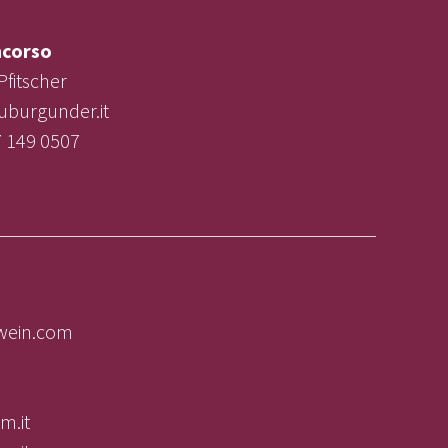
corso
Pfitscher
uburgunder.it
7 149 0507
lwein.com
m.it