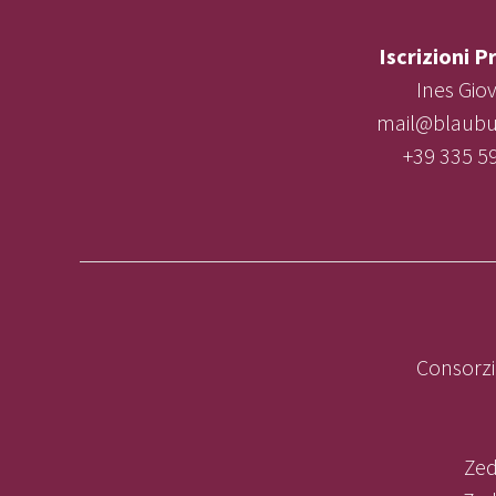
Iscrizioni P
Ines Gio
mail@blaubur
+39 335 5
Consorzi
Zed