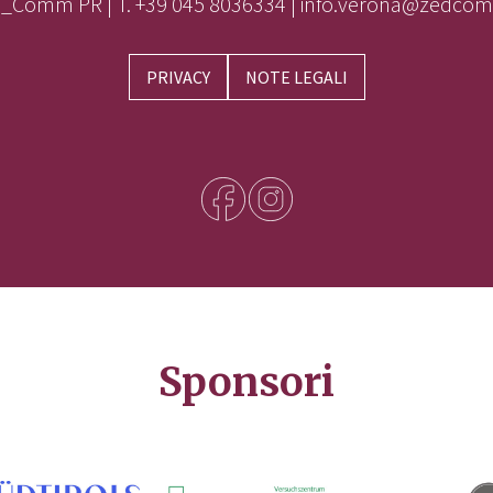
_Comm PR | T. +39 045 8036334 | info.verona@zedcom
PRIVACY
NOTE LEGALI
Sponsori