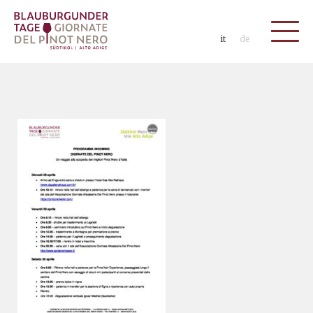
it
de