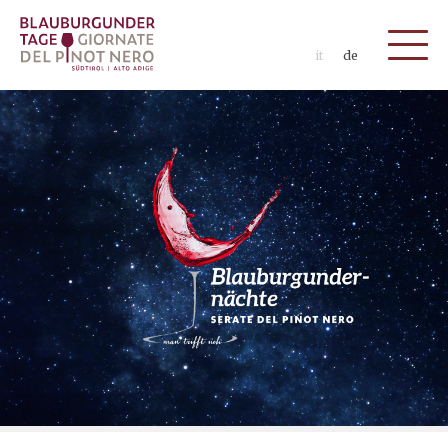
it
de