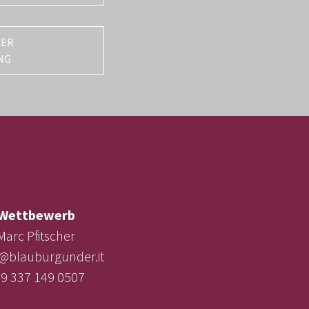
TER
NG
Wettbewerb
Marc Pfitscher
e@blauburgunder.it
9 337 149 0507