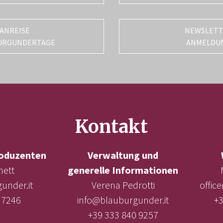
ANREISE
NEWSLET
URGUNDERTAGE
ANMELDU
Kontakt
oduzenten
Verwaltung und
nett
generelle Informationen
under.it
Verena Pedrotti
offic
 7246
info@blauburgunder.it
+3
+39 333 840 9257