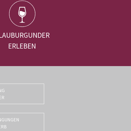
LAUBURGUNDER
ERLEBEN
NG
ER
NGUNGEN
ERB