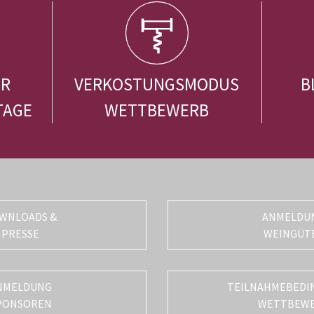
ER
VERKOSTUNGSMODUS
B
TAGE
WETTBEWERB
WNLOADS &
ANMELDU
PRESSE
WEINGÜT
NMELDUNG
TEILNAHMEBEDI
PONSOREN
WETTBEW