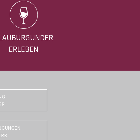
LAUBURGUNDER
ERLEBEN
NG
ER
NGUNGEN
ERB