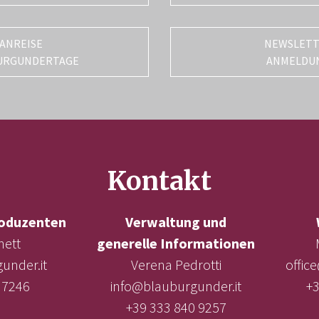
ANREISE
NEWSLET
URGUNDERTAGE
ANMELDU
Kontakt
oduzenten
Verwaltung und
nett
generelle Informationen
under.it
Verena Pedrotti
offic
 7246
info@blauburgunder.it
+3
+39 333 840 9257