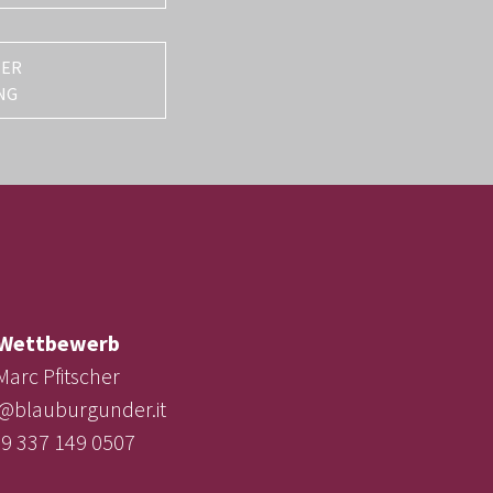
TER
NG
Wettbewerb
Marc Pfitscher
e@blauburgunder.it
9 337 149 0507