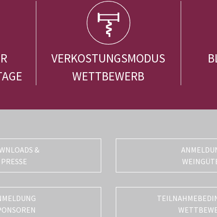
ER
VERKOSTUNGSMODUS
B
TAGE
WETTBEWERB
WNLOADS &
ANMELDU
PRESSE
WEINGÜT
NMELDUNG
TEILNAHMEBEDI
PONSOREN
WETTBEW