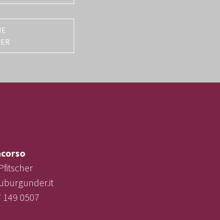
NE
TER
corso
Pfitscher
uburgunder.it
7 149 0507