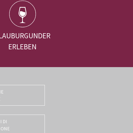
LAUBURGUNDER
ERLEBEN
NE
E
 DI
IONE