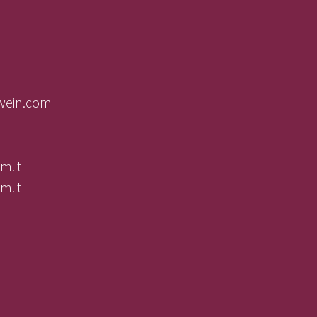
lwein.com
m.it
m.it