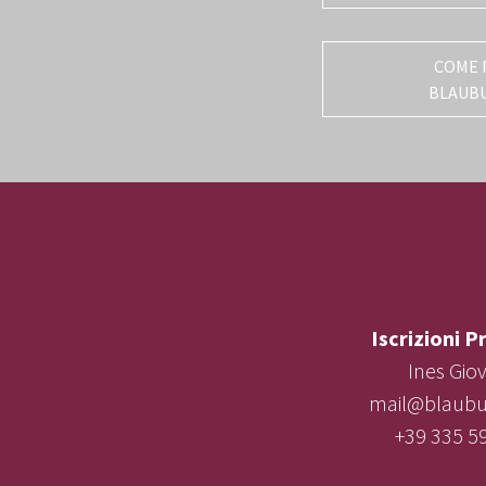
COME 
BLAUB
Iscrizioni P
Ines Gio
mail@blaubur
+39 335 5