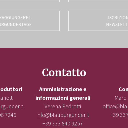
RAGGIUNGERE I
ISCRIZIO
URGUNDERTAGE
NEWSLET
Contatto
roduttori
Amministrazione e
Con
vanett
informazioni generali
Marc 
gunder.it
Verena Pedrotti
office@bla
96 7246
info@blauburgunder.it
+39 33
+39 333 840 9257